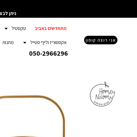
ילוג
תוכן
ניתן לבצ
מתחדשים באביב
טקסטיל
אני רוצה קופון
אקססוריז ולייף סטייל
מתנות
050-2966296