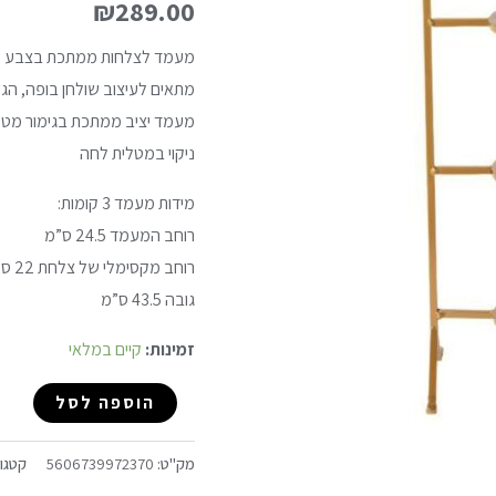
₪
289.00
קומות
מעמד לצלחות ממתכת בצבע 
מתאים לעיצוב שולחן בופה, הגש
מעמד יציב ממתכת בגימור מט
ניקוי במטלית לחה
מידות מעמד 3 קומות:
רוחב המעמד 24.5 ס”מ
רוחב מקסימלי של צלחת 22 ס”מ
גובה 43.5 ס”מ
זמינות:
קיים במלאי
הוספה לסל
מק"ט:
5606739972370
קטגור