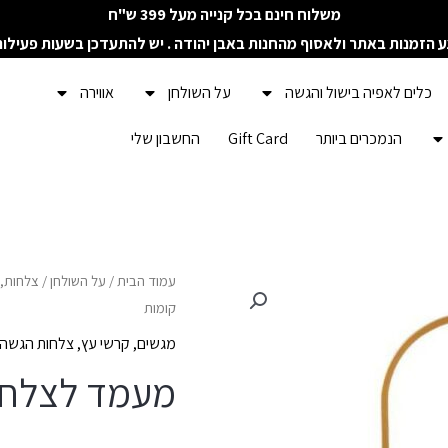
משלוח חינם בכל קנייה מעל 399 ש"ח
ע הזמנות באתר ולאסוף מהחנות באבן יהודה . יש להתעדכן בשעות פעילו
כלים לאפיה בישול והגשה
על השולחן
אווירה
הנמכרים ביותר
Gift Card
החשבון שלי
כמות
עמוד הבית
/
על השולחן
/
צלחות, 
קומות
של
מעמד
מגשים, קרשי עץ, צלחות הגשה
לצלחות
מעמד לצלחות מו
מוזהב
3