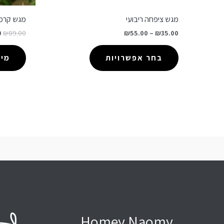
מגש ציפחה ריבועי
מגש קרמי
0
₪
89.00
₪
55.00
–
₪
35.00
בחר אפשרויות
מיד
Homey Naomy