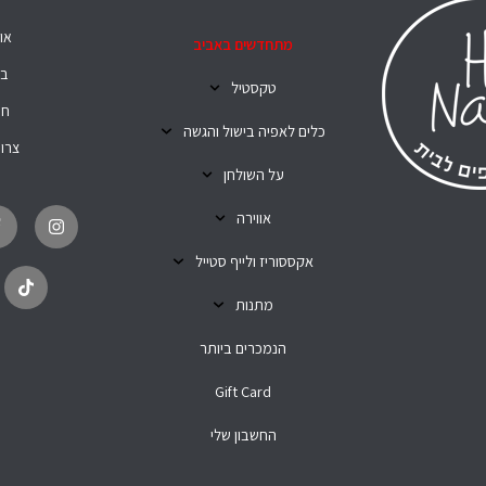
או
מתחדשים באביב
בל
טקסטיל
חנ
כלים לאפיה בישול והגשה
צרו
על השולחן
T
I
i
n
אווירה
k
s
t
t
o
a
אקססוריז ולייף סטייל
k
g
r
מתנות
a
m
הנמכרים ביותר
Gift Card
החשבון שלי