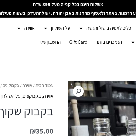
משלוח חינם בכל קנייה מעל 399 ש"ח
ע הזמנות באתר ולאסוף מהחנות באבן יהודה . יש להתעדכן בשעות פעילו
כלים לאפיה בישול והגשה
על השולחן
אווירה
הנמכרים ביותר
Gift Card
החשבון שלי
כמות
עמוד הבית
/
אווירה
/
בקבוקונים
/ 
של
אווירה
,
בקבוקונים
,
על השולחן
בקבוק
בקבוק שקוף 
שקוף
ענק
₪
35.00
לקישוט