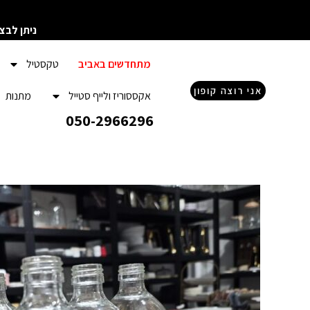
ילוג
תוכן
ניתן לבצ
מתחדשים באביב
טקסטיל
אני רוצה קופון
אקססוריז ולייף סטייל
מתנות
050-2966296