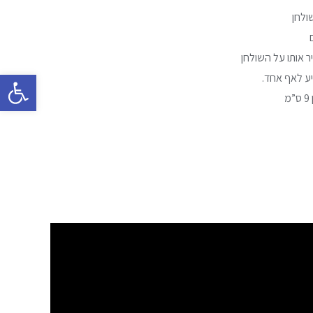
ולחן
ר אותו על השולחן
פתח סרגל 
יע לאף אחד.