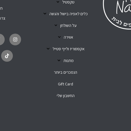
טקסטיל
חנ
כלים לאפיה בישול והגשה
צרו
על השולחן
T
I
i
n
אווירה
k
s
t
t
o
a
אקססוריז ולייף סטייל
k
g
r
מתנות
a
m
הנמכרים ביותר
Gift Card
החשבון שלי