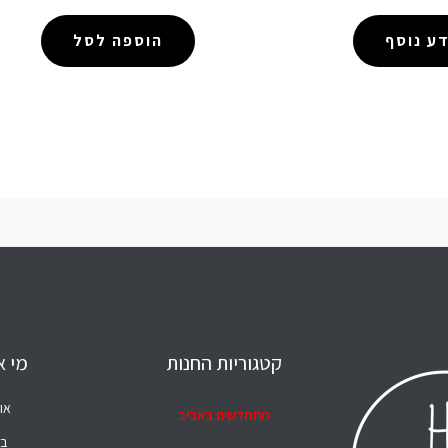
ע נוסף
הוספה לסל
קטגוריות החנות
מי א
או
מתחדשים באביב
בל