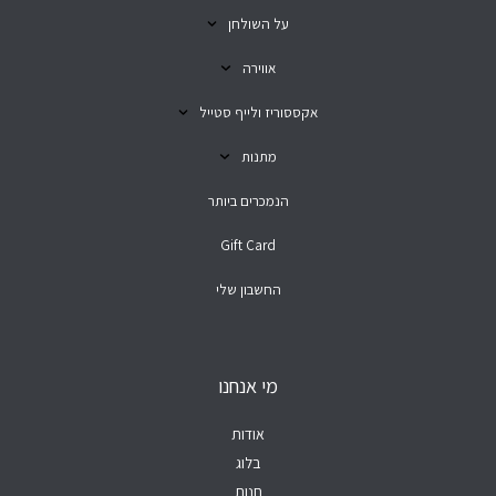
על השולחן
אווירה
אקססוריז ולייף סטייל
מתנות
הנמכרים ביותר
Gift Card
החשבון שלי
מי אנחנו
אודות
בלוג
חנות