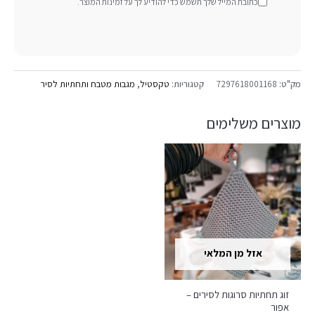
כתובת המייל שלך תשמש כדי להודיע ​​לך על זמינות המוצר.
מק"ט:
7297618001168
קטגוריות:
טקסטיל
,
מגבות מטבח ותחתיות לסיר
מוצרים משלימים
אזל מן המלאי
זוג תחתיות סרוגות לסירים –
אפור