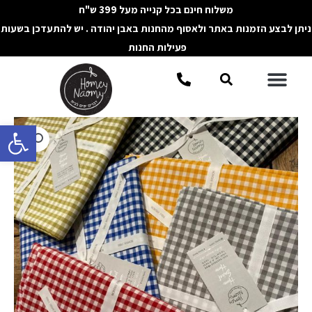
ילוג
משלוח חינם בכל קנייה מעל 399 ש"ח
תוכן
ניתן לבצע הזמנות באתר ולאסוף מהחנות באבן יהודה . יש להתעדכן בשעות
פעילות החנות
תפריט
חיפוש
פתח סרגל 
כמות
של
מפת
שולחן
ריבועית
משבצות