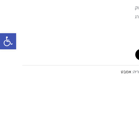
וק
רג
פתח סרגל 
ריה:
אמבט