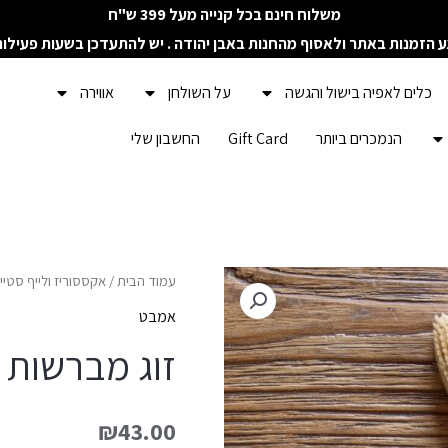
משלוח חינם בכל קנייה מעל 399 ש"ח
ע הזמנות באתר ולאסוף מהחנות באבן יהודה . יש להתעדכן בשעות פעילו
כלים לאפיה בישול והגשה
על השולחן
אווירה
הנמכרים ביותר
Gift Card
החשבון שלי
כמות
עמוד הבית
/
אקססוריז ולייף סטיי
של
אמבט
זוג
זוג מברשות ש
מברשות
שיניים
₪
43.00