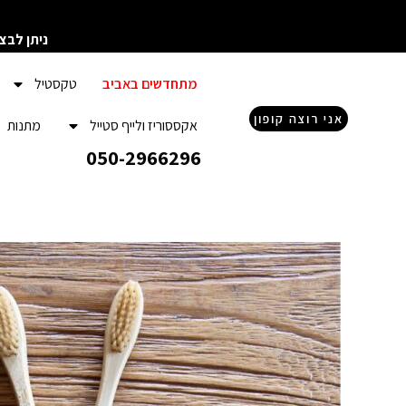
ילוג
תוכן
ניתן לבצ
מתחדשים באביב
טקסטיל
אני רוצה קופון
אקססוריז ולייף סטייל
מתנות
050-2966296