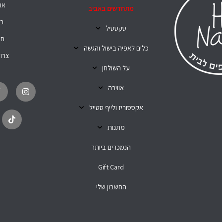
או
מתחדשים באביב
בל
טקסטיל
חנ
כלים לאפיה בישול והגשה
צרו
על השולחן
T
I
i
n
אווירה
k
s
t
t
o
a
אקססוריז ולייף סטייל
k
g
r
מתנות
a
m
הנמכרים ביותר
Gift Card
החשבון שלי