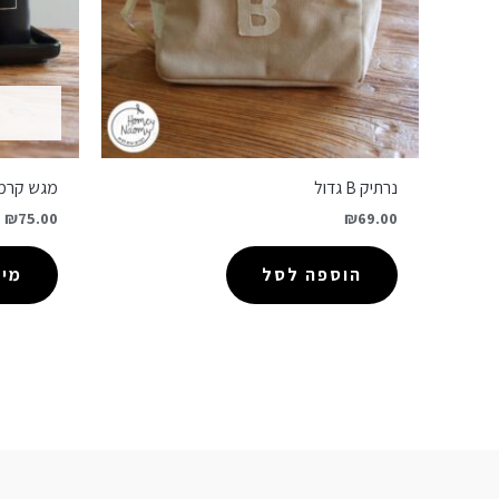
נרתיק B גדול
מגש קרמי
₪
75.00
₪
69.00
הוספה לסל
מיד