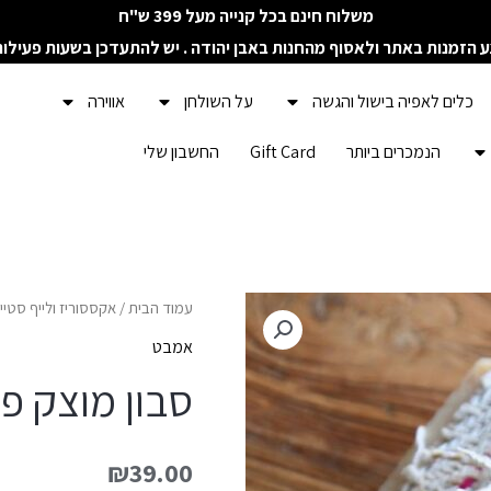
משלוח חינם בכל קנייה מעל 399 ש"ח
ע הזמנות באתר ולאסוף מהחנות באבן יהודה . יש להתעדכן בשעות פעילו
כלים לאפיה בישול והגשה
על השולחן
אווירה
הנמכרים ביותר
Gift Card
החשבון שלי
כמות
עמוד הבית
/
אקססוריז ולייף סטיי
של
אמבט
סבון
סבון מוצק פ
מוצק
פחם
₪
39.00