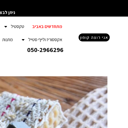
ילוג
תוכן
ניתן לבצ
מתחדשים באביב
טקסטיל
אני רוצה קופון
אקססוריז ולייף סטייל
מתנות
050-2966296