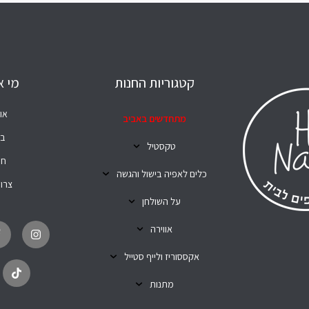
קטגוריות החנות
מי א
או
מתחדשים באביב
בל
טקסטיל
חנ
כלים לאפיה בישול והגשה
צרו
על השולחן
T
I
i
n
אווירה
k
s
t
t
o
a
אקססוריז ולייף סטייל
k
g
r
מתנות
a
m