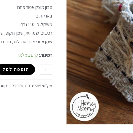
סבון מוצק אפור פחם
באריזת בד
משקל: כ- 110 גרם
רכיבים: שמן זית, שמן קוקוס, ש
שמן אתרי ארז, סנדלווד, פחם ב
זמינות:
קיים במלאי
הוספה לסל
מק"ט:
7297618018685
קטגו