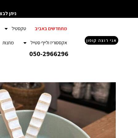
ילוג
תוכן
ניתן לבצ
מתחדשים באביב
טקסטיל
אני רוצה קופון
אקססוריז ולייף סטייל
מתנות
050-2966296