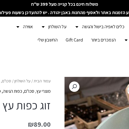
משלוח חינם בכל קנייה מעל 399 ש"ח
ע הזמנות באתר ולאסוף מהחנות באבן יהודה . יש להתעדכן בשעות פעילו
כלים לאפיה בישול והגשה
על השולחן
אווירה
הנמכרים ביותר
Gift Card
החשבון שלי
עמוד הבית
/
על השולחן
/
סכו"ם, כ
מוצרי עץ
,
סכו"ם, כפות הגשה, סכ
זוג כפות עץ 
₪
89.00