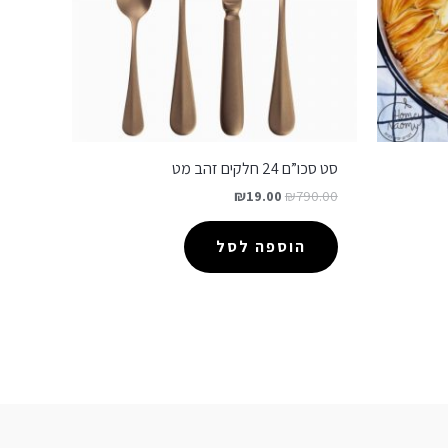
סט סכו”ם 24 חלקים זהב מט
₪
19.00
₪
790.00
הוספה לסל