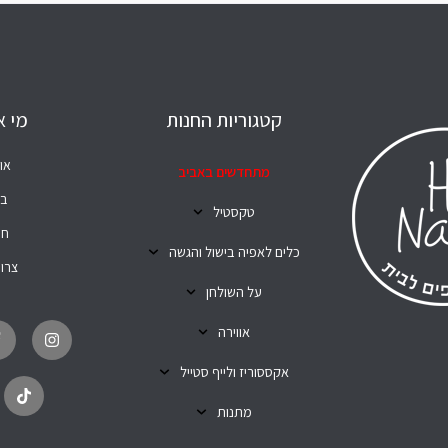
קטגוריות החנות
מי א
או
מתחדשים באביב
בל
טקסטיל
חנ
כלים לאפיה בישול והגשה
צרו
על השולחן
T
I
i
n
אווירה
k
s
t
t
o
a
אקססוריז ולייף סטייל
k
g
r
מתנות
a
m