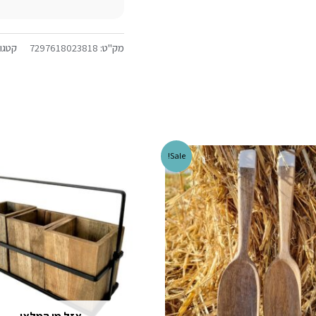
מק"ט:
7297618023818
קטגור
Sale!