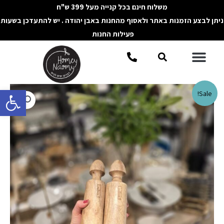
ילוג
משלוח חינם בכל קנייה מעל 399 ש"ח
תוכן
ניתן לבצע הזמנות באתר ולאסוף מהחנות באבן יהודה . יש להתעדכן בשעות
פעילות החנות
תפריט
חיפוש
פתח סרגל 
Sale!