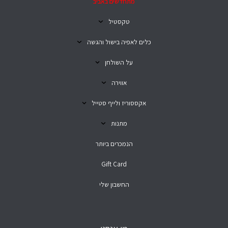
מתחדשים באביב
טקסטיל
כלים לאפיה בישול והגשה
על השולחן
אווירה
אקססוריז ולייף סטייל
מתנות
הנמכרים ביותר
Gift Card
החשבון שלי