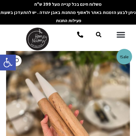
ילוג
משלוח חינם בכל קנייה מעל 399 ש"ח
תוכן
ניתן לבצע הזמנות באתר ולאסוף מהחנות באבן יהודה . יש להתעדכן בשעות
פעילות החנות
תפריט
חיפוש
פתח סרגל 
כמות
Sale!
של
מערוך
עץ
סיומת
לבנה