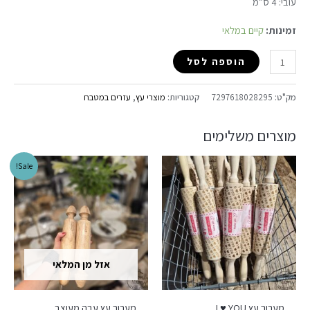
עובי: 4 ס”מ
זמינות:
קיים במלאי
הוספה לסל
מק"ט:
7297618028295
קטגוריות:
מוצרי עץ
,
עזרים במטבח
מוצרים משלימים
Sale!
אזל מן המלאי
מערוך עץ I ♥ YOU
מערוך עץ עבה מעוצב