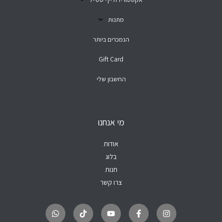
מתנות
הנמכרים ביותר
Gift Card
החשבון שלי
מי אנחנו
אודות
בלוג
חנות
צרו קשר
W
T
Y
F
I
h
i
o
a
n
a
k
u
c
s