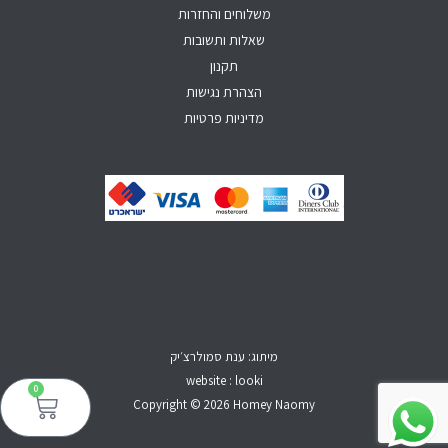
f
משלוחים והחזרות
שאלות ותשובות
תקנון
הצהרת נגישות
מדיניות פרטיות
מיתוג: ענת סמולרצ׳יק
website : looki
0
עגל
קני
Copyright © 2026 Homey Naomy