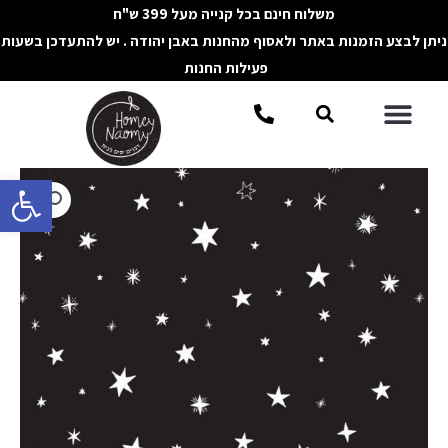
ילוג
משלוח חינם בכל קנייה מעל 399 ש"ח
תוכן
ניתן לבצע הזמנות באתר ולאסוף מהחנות באבן יהודה . יש להתעדכן בשעות
פעילות החנות
תפריט
חיפוש
פתח סרגל 
כמות
של
פלייסמט
נייר
שחור
כוכבים