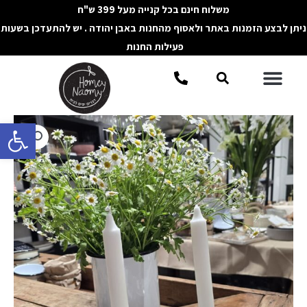
ילוג
משלוח חינם בכל קנייה מעל 399 ש"ח
תוכן
ניתן לבצע הזמנות באתר ולאסוף מהחנות באבן יהודה . יש להתעדכן בשעות
פעילות החנות
תפריט
חיפוש
פתח סרגל 
כמות
של
פמוט
קרמיקה