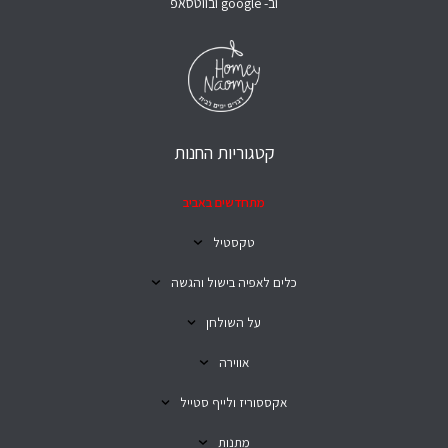
וב- google ובווטסאפ
קטגוריות החנות
מתחדשים באביב
טקסטיל
כלים לאפיה בישול והגשה
על השולחן
אווירה
אקססוריז ולייף סטייל
מתנות