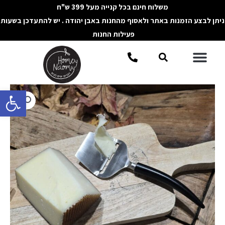
ילוג
משלוח חינם בכל קנייה מעל 399 ש"ח
תוכן
ניתן לבצע הזמנות באתר ולאסוף מהחנות באבן יהודה . יש להתעדכן בשעות
פעילות החנות
תפריט
חיפוש
פתח סרגל 
כמות
של
פורס
גבינות
עם
ידית
שחורה