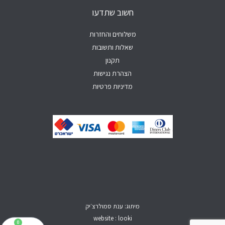
p
e
o
r
חשוב שתדעו
p
k
a
-
m
f
משלוחים והחזרות
שאלות ותשובות
תקנון
הצהרת נגישות
מדיניות פרטיות
מיתוג: ענת סמולרצ׳יק
website : looki
0