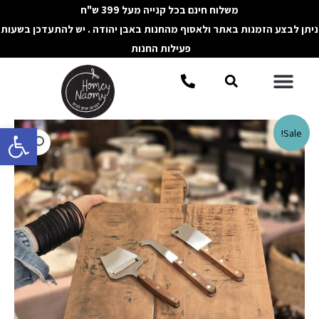
ילוג
משלוח חינם בכל קנייה מעל 399 ש"ח
תוכן
ניתן לבצע הזמנות באתר ולאסוף מהחנות באבן יהודה . יש להתעדכן בשעות
פעילות החנות
תפריט
חיפוש
פתח סרגל 
כמות
Sale!
של
קרש
עץ
כהה
להגשה