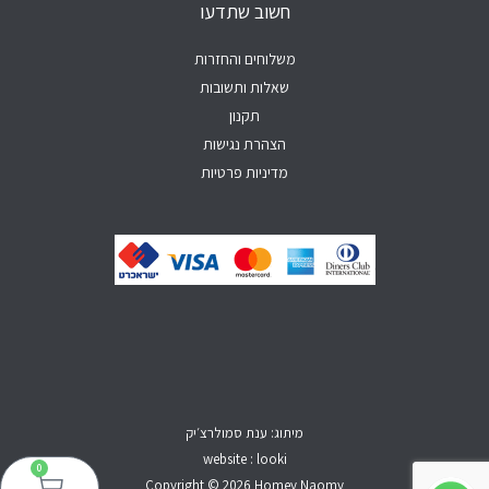
חשוב שתדעו
p
k
a
-
m
f
משלוחים והחזרות
שאלות ותשובות
תקנון
הצהרת נגישות
מדיניות פרטיות
מיתוג: ענת סמולרצ׳יק
website : looki
0
עגל
Copyright © 2026 Homey Naomy