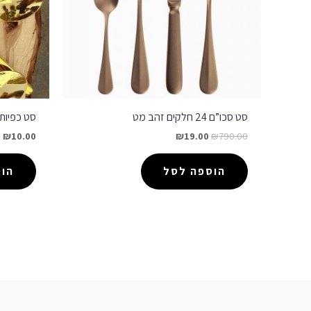
סט סכו”ם 24 חלקים זהב מט
סט כפיות
₪
10.00
₪
19.00
₪
790.00
הוספה לסל
הו