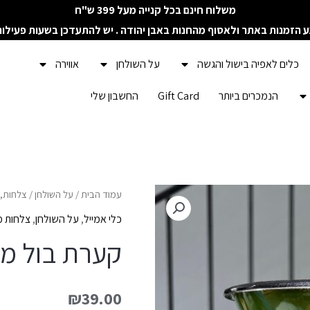
משלוח חינם בכל קנייה מעל 399 ש"ח
ע הזמנות באתר ולאסוף מהחנות באבן יהודה . יש להתעדכן בשעות פעילו
כלים לאפיה בישול והגשה
על השולחן
אווירה
הנמכרים ביותר
Gift Card
החשבון שלי
כמות
עמוד הבית
/
על השולחן
/
צלחות, 
של
כלי אמייל
,
על השולחן
,
צלחות 
קערת
קערת בול מא
בול
מאמייל
₪
39.00