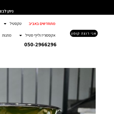
ילוג
תוכן
ניתן לבצ
מתחדשים באביב
טקסטיל
אני רוצה קופון
אקססוריז ולייף סטייל
מתנות
050-2966296