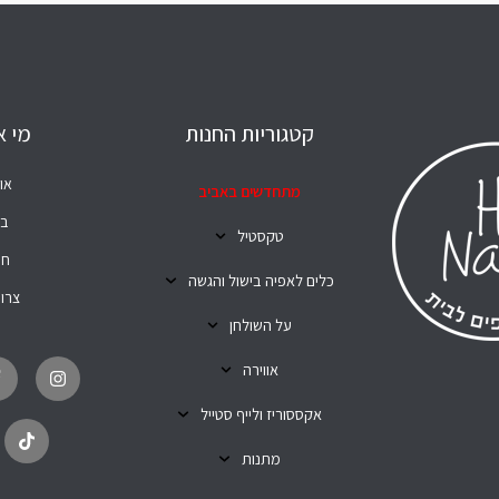
קטגוריות החנות
מי א
או
מתחדשים באביב
בל
טקסטיל
חנ
כלים לאפיה בישול והגשה
צרו
על השולחן
T
I
i
n
אווירה
k
s
t
t
o
a
אקססוריז ולייף סטייל
k
g
r
מתנות
a
m