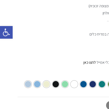
צופה זכוכית)
לחן
…
פתח סרגל 
 במדיח כלים
לי אמייל
לחצו כאן