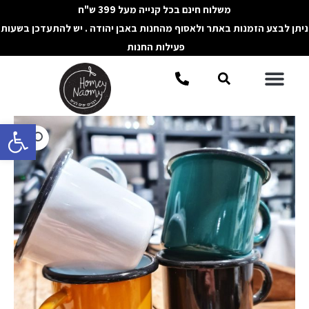
ילוג
משלוח חינם בכל קנייה מעל 399 ש"ח
תוכן
ניתן לבצע הזמנות באתר ולאסוף מהחנות באבן יהודה . יש להתעדכן בשעות
פעילות החנות
תפריט
חיפוש
פתח סרגל 
כמות
של
ספל
אמייל
גבוה