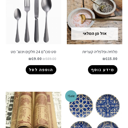
אזל מן המלאי
מלחיה ופלפליה קעריות
סט סכו”ם 24 חלקים וינטג’ מט
₪
19.00
₪
589.00
₪
115.00
מידע נוסף
הוספה לסל
Sale!