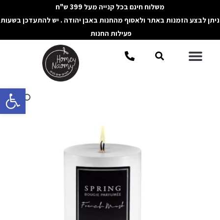
ילוג
משלוח חינם בכל קנייה מעל 399 ש"ח
תוכן
ניתן לבצע הזמנות באתר ולאסוף מהחנות באבן יהודה . יש להתעדכן בשעות
פעילות החנות
תפריט
חיפוש
פתח סרגל 
כמות
של
נר
גליל
FRENCH
MUSK