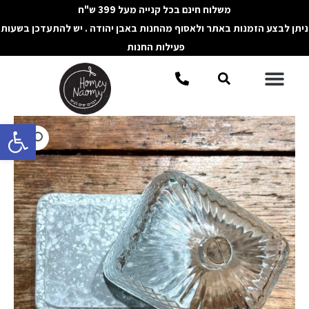
ילוג
משלוח חינם בכל קנייה מעל 399 ש"ח
תוכן
ניתן לבצע הזמנות באתר ולאסוף מהחנות באבן יהודה . יש להתעדכן בשעות
פעילות החנות
תפריט
חיפוש
פתח סרגל 
כמות
של
כלי
לחמאה
בסיס
שיש
אפור