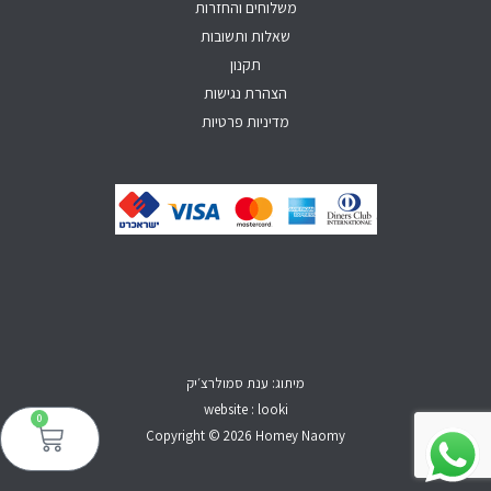
משלוחים והחזרות
שאלות ותשובות
תקנון
הצהרת נגישות
מדיניות פרטיות
מיתוג: ענת סמולרצ׳יק
website : looki
0
עגל
קני
Copyright © 2026 Homey Naomy