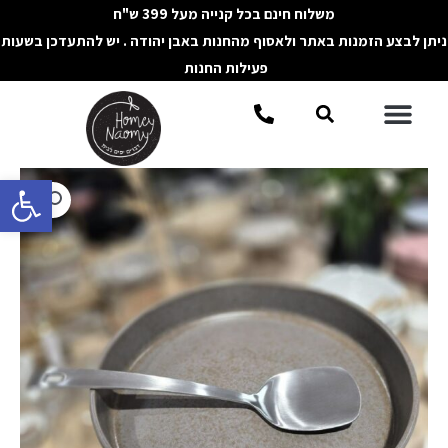
ילוג
משלוח חינם בכל קנייה מעל 399 ש"ח
תוכן
ניתן לבצע הזמנות באתר ולאסוף מהחנות באבן יהודה . יש להתעדכן בשעות
פעילות החנות
תפריט
חיפוש
פתח סרגל 
כמות
של
כף
הגשה
מנירוסטה
מט