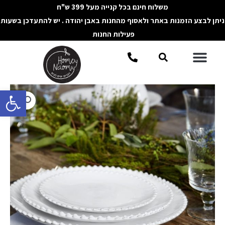
ילוג
משלוח חינם בכל קנייה מעל 399 ש"ח
תוכן
ניתן לבצע הזמנות באתר ולאסוף מהחנות באבן יהודה . יש להתעדכן בשעות
פעילות החנות
תפריט
חיפוש
פתח סרגל 
כמות
של
צלחת
מנה
ראשונה
PEARL