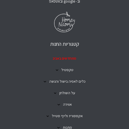
וב- google ובווטסאפ
קטגוריות החנות
מתחדשים באביב
טקסטיל
כלים לאפיה בישול והגשה
על השולחן
אווירה
אקססוריז ולייף סטייל
מתנות