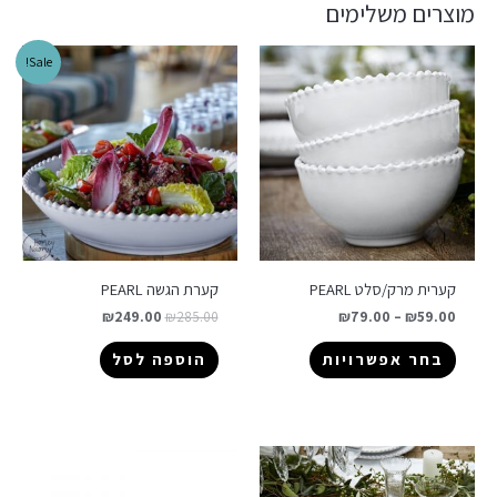
מוצרים משלימים
Sale!
קערית מרק/סלט PEARL
קערת הגשה PEARL
₪
249.00
₪
285.00
₪
79.00
–
₪
59.00
בחר אפשרויות
הוספה לסל