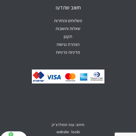
p
e
o
r
חשוב שתדעו
p
k
a
-
m
f
משלוחים והחזרות
שאלות ותשובות
תקנון
הצהרת נגישות
מדיניות פרטיות
מיתוג: ענת סמולרצ׳יק
website : looki
0