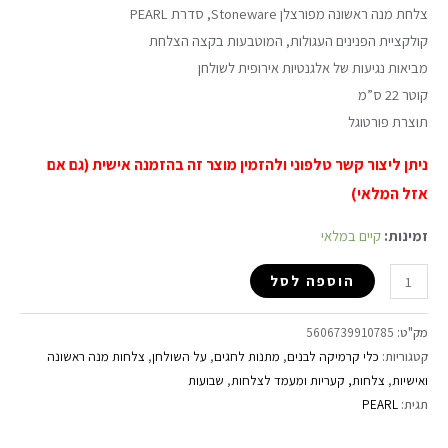
צלחת מנה ראשונה מפורצלן Stoneware, סדרת PEARL
קולקציית הפנינים העגולות, המוטבעות בקצה הצלחת
מביאות נגיעות של אלגנטיות אירופית לשולחן
קוטר 22 ס”מ
תוצרת פורטוגל
ניתן ליצור קשר טלפוני ולהזמין מוצר זה בהזמנה אישית (גם אם
אזל המלאי)
זמינות:
קיים במלאי
הוספה לסל
מק"ט:
5606739910785
קטגוריות:
כלי קרמיקה לבנים
,
מתנות לחגים
,
על השולחן
,
צלחות מנה ראשונה
ואישיות
,
צלחות, קעריות ומעמד לצלחות
,
שבועות
תגית:
PEARL