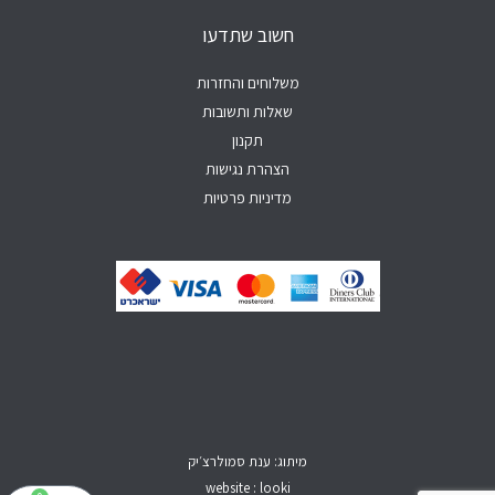
a
k
b
o
g
p
e
o
r
חשוב שתדעו
p
k
a
-
m
f
משלוחים והחזרות
שאלות ותשובות
תקנון
הצהרת נגישות
מדיניות פרטיות
מיתוג: ענת סמולרצ׳יק
website : looki