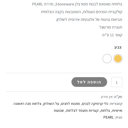
צלוחית טאפאס לבנות מפורצלן Stoneware, סדרת PEARL
קולקציית הפנינים העגולות, המוטבעות בקצה הצלוחית
מביאות נגיעות של אלגנטיות אירופית לשולחן.
תוצרת פורטוגל
קוטר 11 ס”מ
צבע
הוספה לסל
מק"ט:
אין מידע
קטגוריות:
כלי קרמיקה לבנים
,
מתנות לחגים
,
על השולחן
,
צלחות מנה ראשונה
ואישיות
,
צלחות, קעריות ומעמד לצלחות
,
שבועות
תגית:
PEARL