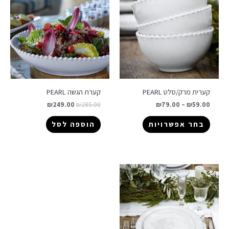
קערית מרק/סלט PEARL
קערת הגשה PEARL
₪
249.00
₪
285.00
₪
79.00
–
₪
59.00
בחר אפשרויות
הוספה לסל