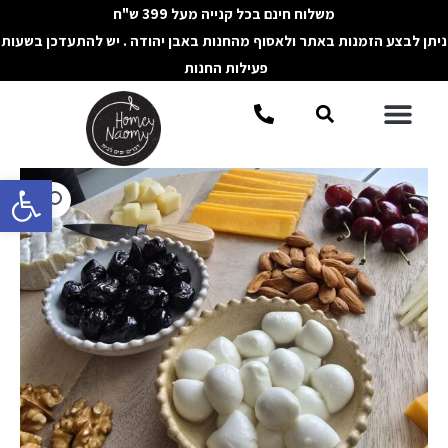
ילוג
משלוח חינם בכל קנייה מעל 399 ש"ח
תוכן
ניתן לבצע הזמנות באתר ולאסוף מהחנות באבן יהודה . יש להתעדכן בשעות
פעילות החנות
תפריט
חיפוש
פתח סרגל 
כמות
של
צלוחית
טאפאס
PEARL