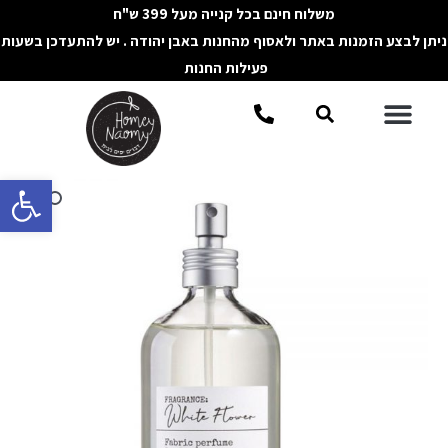
ילוג
משלוח חינם בכל קנייה מעל 399 ש"ח
תוכן
ניתן לבצע הזמנות באתר ולאסוף מהחנות באבן יהודה . יש להתעדכן בשעות
פעילות החנות
תפריט
חיפוש
פתח סרגל 
כמות
של
בושם
לבית
ולאריגים
WHITE
FLOWER