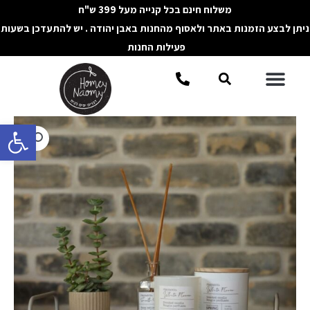
ילוג
משלוח חינם בכל קנייה מעל 399 ש"ח
תוכן
ניתן לבצע הזמנות באתר ולאסוף מהחנות באבן יהודה . יש להתעדכן בשעות
פעילות החנות
תפריט
חיפוש
פתח סרגל 
כמות
של
מגש
מתכת
אפור
מלבני
עם
ידיות