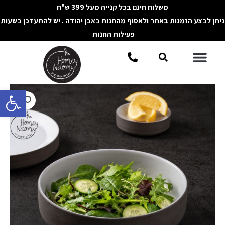
ילוג
משלוח חינם בכל קנייה מעל 399 ש"ח
תוכן
ניתן לבצע הזמנות באתר ולאסוף מהחנות באבן יהודה . יש להתעדכן בשעות
פעילות החנות
תפריט
חיפוש
פתח סרגל 
כמות
של
קערת
סלט
ממוחזרת
COASTLAND