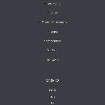
על השולחן
אווירה
אקססוריז ולייף סטייל
מתנות
הנמכרים ביותר
Gift Card
החשבון שלי
מי אנחנו
אודות
בלוג
חנות