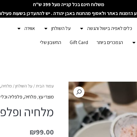
משלוח חינם בכל קנייה מעל 399 ש"ח
ע הזמנות באתר ולאסוף מהחנות באבן יהודה . יש להתעדכן בשעות פעילו
כלים לאפיה בישול והגשה
על השולחן
אווירה
הנמכרים ביותר
Gift Card
החשבון שלי
כמות
עמוד הבית
/
על השולחן
/
מלחיה, 
של
מוצרי עץ
,
מלחיה, פלפליה וכלי
מלחיה
מלחיה ופלפל
ופלפליה
שקעים
₪
99.00
מולבן