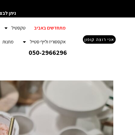
ילוג
תוכן
ניתן לבצ
מתחדשים באביב
טקסטיל
אני רוצה קופון
אקססוריז ולייף סטייל
מתנות
050-2966296