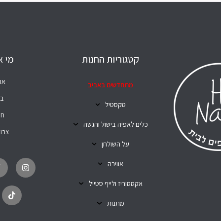
קטגוריות החנות
מי א
או
מתחדשים באביב
בל
טקסטיל
חנ
כלים לאפיה בישול והגשה
צרו
על השולחן
T
I
i
n
אווירה
k
s
t
t
o
a
אקססוריז ולייף סטייל
k
g
r
מתנות
a
m