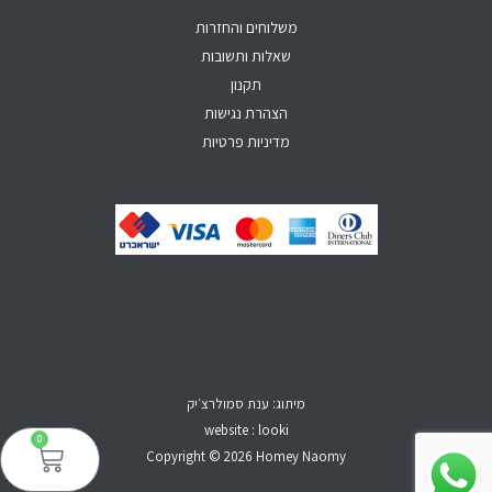
f
משלוחים והחזרות
שאלות ותשובות
תקנון
הצהרת נגישות
מדיניות פרטיות
מיתוג: ענת סמולרצ׳יק
website : looki
0
עגל
קני
Copyright © 2026 Homey Naomy