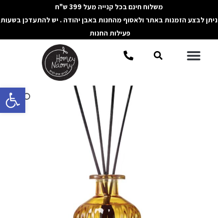
ילוג
משלוח חינם בכל קנייה מעל 399 ש"ח
תוכן
ניתן לבצע הזמנות באתר ולאסוף מהחנות באבן יהודה . יש להתעדכן בשעות
פעילות החנות
תפריט
חיפוש
פתח סרגל 
כמות
של
מפיץ
ריח
אמבר
זכוכית
SMOOTH
SATIN