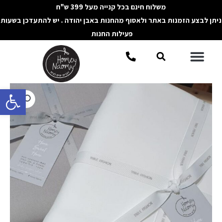
ילוג
משלוח חינם בכל קנייה מעל 399 ש"ח
תוכן
ניתן לבצע הזמנות באתר ולאסוף מהחנות באבן יהודה . יש להתעדכן בשעות
פעילות החנות
תפריט
חיפוש
פתח סרגל 
כמות
של
מפת
שולחן
ריבועית
חלקה