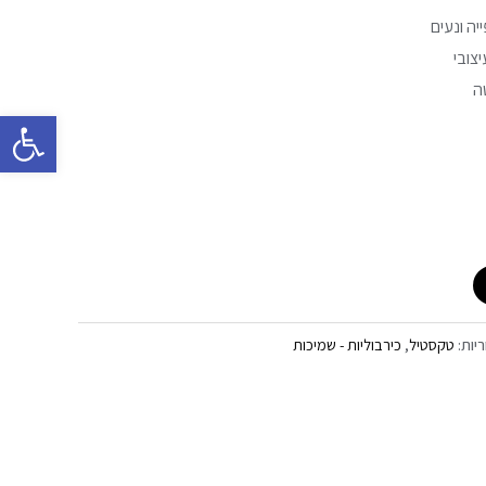
יה ונעים
צובי
ה
פתח סרגל 
ריות:
טקסטיל
,
כירבוליות - שמיכות