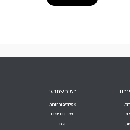
נחנו
חשוב שתדעו
דות
משלוחים והחזרות
וג
שאלות ותשובות
ות
תקנון