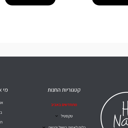
קטגוריות החנות
מי א
או
מתחדשים באביב
בל
טקסטיל
חנ
כלים לאפיה בישול והגשה