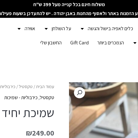
משלוח חינם בכל קנייה מעל 399 ש"ח
ע הזמנות באתר ולאסוף מהחנות באבן יהודה . יש להתעדכן בשעות פעילו
כלים לאפיה בישול והגשה
על השולחן
אווירה
הנמכרים ביותר
Gift Card
החשבון שלי
כמות
עמוד הבית
/
טקסטיל
/
כירבוליות
של
טקסטיל
,
כירבוליות - שמיכות
שמיכת
שמיכת יחיד 
יחיד
פיקה
₪
249.00
רך