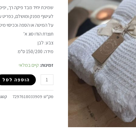
לבן
שמיכת יחיד מבד פיקה רך, יפיפי
לעיטוף מפנק ומושלם, כפריט עי
על המיטה או הספה וככיסוי מיט
תוצרת הודו סוג א’
צבע: לבן
מידה: 150/200 ס”מ
זמינות:
קיים במלאי
הוספה לסל
מק"ט:
7297618033909
קטגו