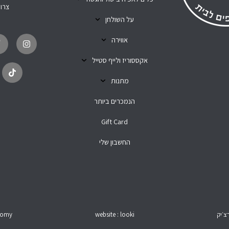
צרו
על השולחן
T
I
i
n
אווירה
k
s
t
t
o
a
אקססוריז ולייף סטייל
k
g
r
מתנות
a
m
הנמכרים ביותר
Gift Card
החשבון שלי
צ׳יק
website : looki
aomy