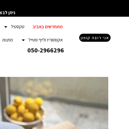
ילוג
תוכן
ניתן לבצ
מתחדשים באביב
טקסטיל
אני רוצה קופון
אקססוריז ולייף סטייל
מתנות
050-2966296