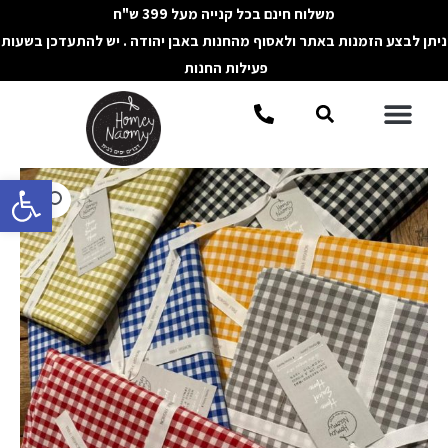
ילוג
משלוח חינם בכל קנייה מעל 399 ש"ח
תוכן
ניתן לבצע הזמנות באתר ולאסוף מהחנות באבן יהודה . יש להתעדכן בשעות
פעילות החנות
תפריט
חיפוש
פתח סרגל 
כמות
של
מפת
שולחן
עגולה
משבצות