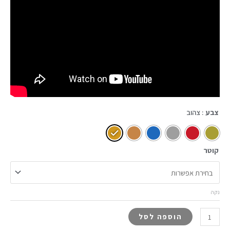
צבע
: צהוב
קוטר
נקה
הוספה לסל