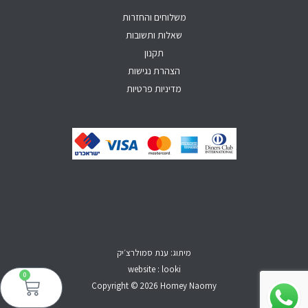
f
משלוחים והחזרות
שאלות ותשובות
תקנון
הצהרת נגישות
מדיניות פרטיות
מיתוג: ענת סמולרצ׳יק
website : looki
0
עגל
קני
Copyright © 2026 Homey Naomy