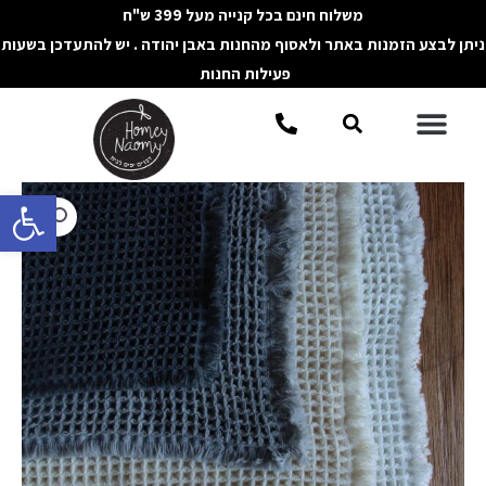
ילוג
משלוח חינם בכל קנייה מעל 399 ש"ח
תוכן
ניתן לבצע הזמנות באתר ולאסוף מהחנות באבן יהודה . יש להתעדכן בשעות
פעילות החנות
תפריט
חיפוש
פתח סרגל 
כמות
של
שטיח
וופל