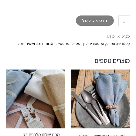
הוספה לסל
מק"ט:
אין מידע
קטגוריות:
אמבט
,
אקססוריז ולייף סטייל
,
טקסטיל
,
מגבות רחצה ושטיחי וופל
מוצרים נוספים
מפת שולחן מלבנית דמוי
מפית בד דמוי פשתן – תכלת