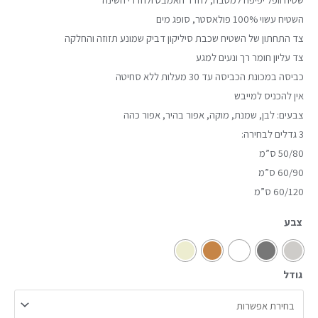
השטיח עשוי 100% פולאסטר, סופג מים
צד התחתון של השטיח שכבת סיליקון דביק שמונע תזוזה והחלקה
צד עליון חומר רך ונעים למגע
כביסה במכונת הכביסה עד 30 מעלות ללא סחיטה
אין להכניס למייבש
צבעים: לבן, שמנת, מוקה, אפור בהיר, אפור כהה
3 גדלים לבחירה:
50/80 ס”מ
60/90 ס”מ
60/120 ס”מ
צבע
גודל