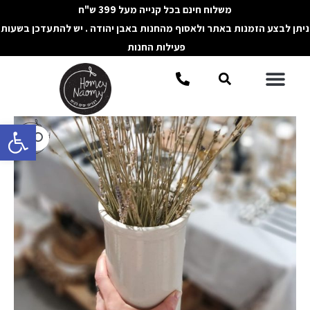
ילוג
משלוח חינם בכל קנייה מעל 399 ש"ח
תוכן
ניתן לבצע הזמנות באתר ולאסוף מהחנות באבן יהודה . יש להתעדכן בשעות
פעילות החנות
תפריט
חיפוש
פתח סרגל 
כמות
של
אגרטל
צילינדר