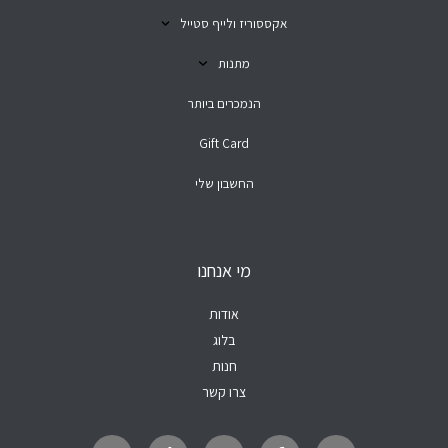
אקססוריז ולייף סטייל
מתנות
הנמכרים ביותר
Gift Card
החשבון שלי
מי אנחנו
אודות
בלוג
חנות
צרו קשר
W
T
Y
F
I
h
i
o
a
n