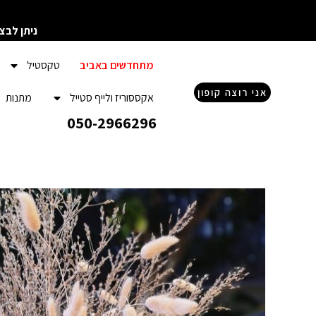
ילוג
תוכן
ניתן לבצ
מתחדשים באביב
טקסטיל
אני רוצה קופון
אקססוריז ולייף סטייל
מתנות
050-2966296