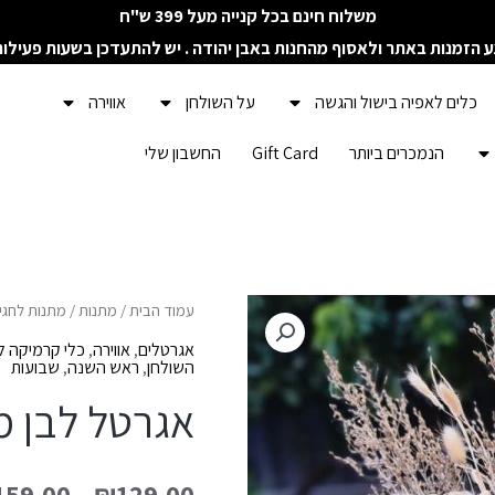
משלוח חינם בכל קנייה מעל 399 ש"ח
ע הזמנות באתר ולאסוף מהחנות באבן יהודה . יש להתעדכן בשעות פעילו
כלים לאפיה בישול והגשה
על השולחן
אווירה
הנמכרים ביותר
Gift Card
החשבון שלי
כמות
עמוד הבית
/
מתנות
/
מתנות לחגי
של
אגרטלים
,
אווירה
,
כלי קרמיקה ל
השולחן
,
ראש השנה
,
שבועות
אגרטל
אגרטל לבן 
לבן
מקרמיקה
159.00
–
₪
129.00