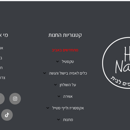
קטגוריות החנות
מי א
או
מתחדשים באביב
בל
טקסטיל
חנ
כלים לאפיה בישול והגשה
צרו
על השולחן
T
I
i
n
אווירה
k
s
t
t
o
a
אקססוריז ולייף סטייל
k
g
r
מתנות
a
m