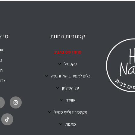
קטגוריות החנות
מי א
או
מתחדשים באביב
בל
טקסטיל
חנ
כלים לאפיה בישול והגשה
צרו
על השולחן
T
I
i
n
אווירה
k
s
t
t
o
a
אקססוריז ולייף סטייל
k
g
r
מתנות
a
m