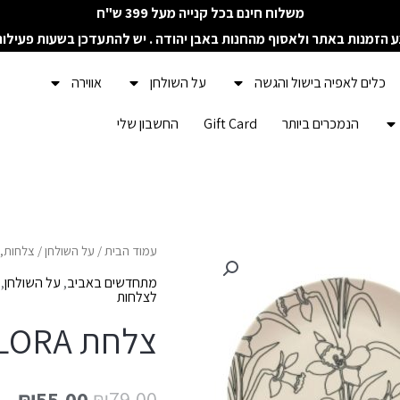
משלוח חינם בכל קנייה מעל 399 ש"ח
ע הזמנות באתר ולאסוף מהחנות באבן יהודה . יש להתעדכן בשעות פעילו
כלים לאפיה בישול והגשה
על השולחן
אווירה
הנמכרים ביותר
Gift Card
החשבון שלי
כמות
עמוד הבית
/
על השולחן
/
צלחות, 
של
מתחדשים באביב
,
על השולחן
,
לצלחות
צלחת
צלחת FLORA
FLORA
₪
55.00
₪
79.00