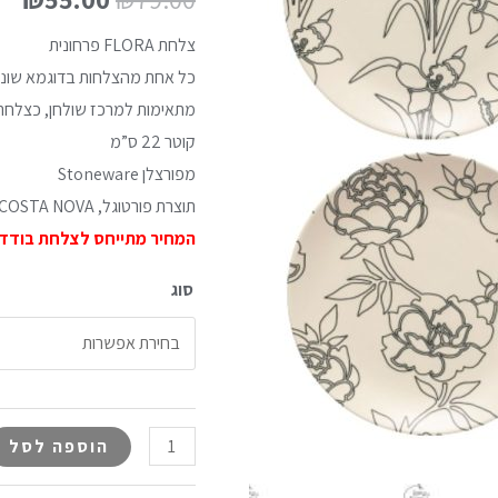
צלחת FLORA פרחונית
כל אחת מהצלחות בדוגמא שונה
מתאימות למרכז שולחן, כצלחת 
קוטר 22 ס”מ
מפורצלן Stoneware
תוצרת פורטוגל, COSTA NOVA
המחיר מתייחס לצלחת בודד
סוג
הוספה לסל