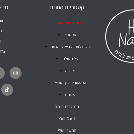
קטגוריות החנות
מי א
או
מתחדשים באביב
בל
טקסטיל
חנ
כלים לאפיה בישול והגשה
צרו
על השולחן
T
I
i
n
אווירה
k
s
t
t
o
a
אקססוריז ולייף סטייל
k
g
r
מתנות
a
m
הנמכרים ביותר
Gift Card
החשבון שלי