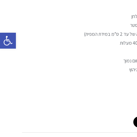
חן
פתח סרגל 
מ במידת המפית)
ום נמוך
יהוץ