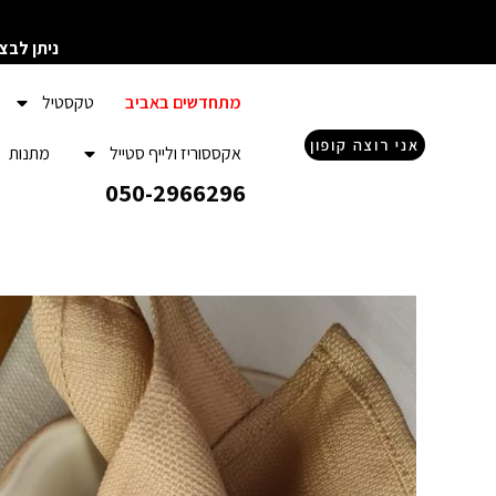
ילוג
תוכן
ניתן לבצ
מתחדשים באביב
טקסטיל
אני רוצה קופון
אקססוריז ולייף סטייל
מתנות
050-2966296