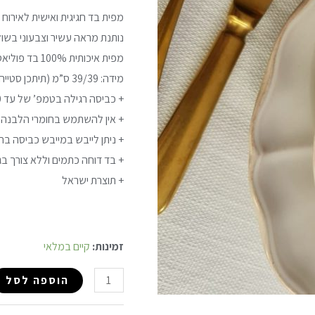
-
מפית בד חגיגית ואישית לאירוח
מוקה
נותנת מראה עשיר וצבעוני בשול
מפית איכותית 100% בד פוליאסטר
מידה: 39/39 ס”מ (
תיתכן סטייה של עד 2 ס”
+ כביסה רגילה בטמפ’ של עד 40 מעלות
+ אין להשתמש בחומרי הלבנה
+ ניתן לייבש במייבש כביסה בח
+ בד דוחה כתמים וללא צורך בג
+ תוצרת ישראל
זמינות:
קיים במלאי
הוספה לסל