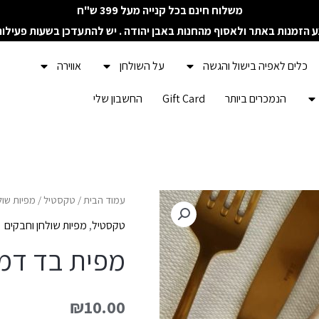
משלוח חינם בכל קנייה מעל 399 ש"ח
ע הזמנות באתר ולאסוף מהחנות באבן יהודה . יש להתעדכן בשעות פעילו
כלים לאפיה בישול והגשה
על השולחן
אווירה
הנמכרים ביותר
Gift Card
החשבון שלי
כמות
עמוד הבית
/
טקסטיל
/
מפיות שול
של
טקסטיל
,
מפיות שולחן וחבקים
מפית
מפית בד דמו
בד
דמוי
₪
10.00
פשתן