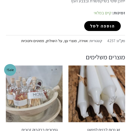
ייתכן שינוי בטרקסטורת ובצבע העץ
זמינות:
קיים במלאי
הוספה לסל
מק"ט:
4257
קטגוריות:
אווירה
,
מוצרי עץ
,
על השולחן
,
פמוטים וחנוכיות
מוצרים משלימים
Sale!
זוג נרות לבנים לפמוט
גפרורים בבקבוק זכוכית