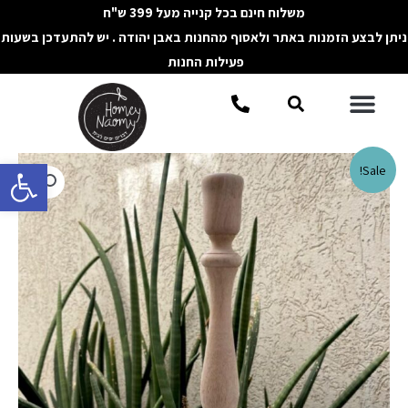
ילוג
משלוח חינם בכל קנייה מעל 399 ש"ח
תוכן
ניתן לבצע הזמנות באתר ולאסוף מהחנות באבן יהודה . יש להתעדכן בשעות
פעילות החנות
תפריט
חיפוש
פתח סרגל 
כמות
Sale!
של
פמוט
עץ
כפרי