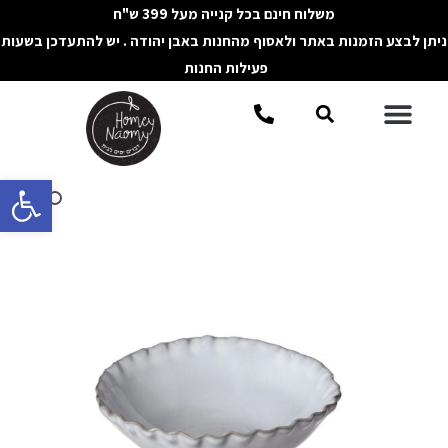
ילוג
משלוח חינם בכל קנייה מעל 399 ש"ח
תוכן
ניתן לבצע הזמנות באתר ולאסוף מהחנות באבן יהודה . יש להתעדכן בשעות
פעילות החנות
תפריט
חיפוש
פתח סרגל 
כמות
של
קערית
הגשה
TWIST