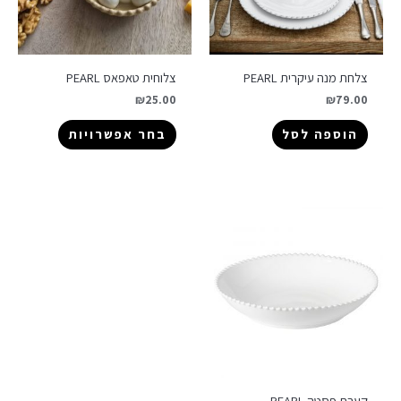
צלחת מנה עיקרית PEARL
צלוחית טאפאס PEARL
₪
25.00
₪
79.00
הוספה לסל
בחר אפשרויות
קערת פסטה PEARL