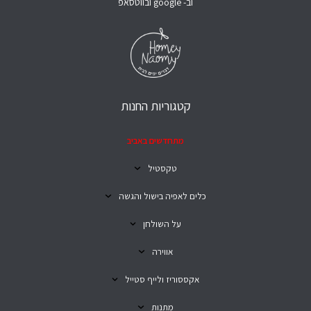
וב- google ובווטסאפ
קטגוריות החנות
מתחדשים באביב
טקסטיל
כלים לאפיה בישול והגשה
על השולחן
אווירה
אקססוריז ולייף סטייל
מתנות