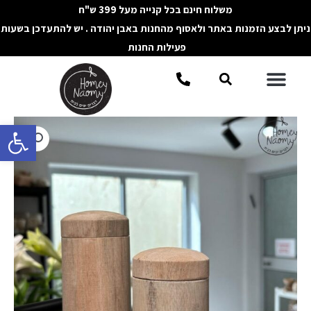
ילוג
משלוח חינם בכל קנייה מעל 399 ש"ח
תוכן
ניתן לבצע הזמנות באתר ולאסוף מהחנות באבן יהודה . יש להתעדכן בשעות
פעילות החנות
תפריט
חיפוש
פתח סרגל 
כמות
של
קופסה
מעץ
לאיחסון