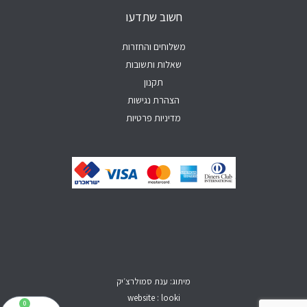
p
e
o
r
חשוב שתדעו
p
k
a
-
m
f
משלוחים והחזרות
שאלות ותשובות
תקנון
הצהרת נגישות
מדיניות פרטיות
מיתוג: ענת סמולרצ׳יק
website : looki
0