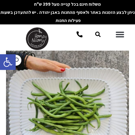
ילוג
משלוח חינם בכל קנייה מעל 399 ש"ח
תוכן
ניתן לבצע הזמנות באתר ולאסוף מהחנות באבן יהודה . יש להתעדכן בשעות
פעילות החנות
תפריט
חיפוש
פתח סרגל 
כמות
של
מגש
הגשה
מלבני
PEARL