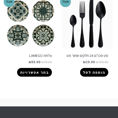
Sale!
Sale!
סט סכו”ם 24 חלקים שחור מט
צלחת LAMEGO
₪
55.00
₪
79.00
₪
19.00
₪
790.00
הוספה לסל
בחר אפשרויות