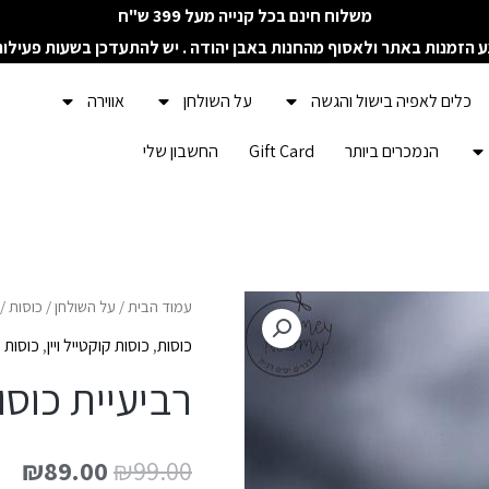
משלוח חינם בכל קנייה מעל 399 ש"ח
ע הזמנות באתר ולאסוף מהחנות באבן יהודה . יש להתעדכן בשעות פעילו
כלים לאפיה בישול והגשה
על השולחן
אווירה
הנמכרים ביותר
Gift Card
החשבון שלי
עמוד הבית
/
על השולחן
/
כוסות
/
כוסות
,
כוסות קוקטייל ויין
,
כוסות 
רביעיית כוסו
₪
89.00
₪
99.00