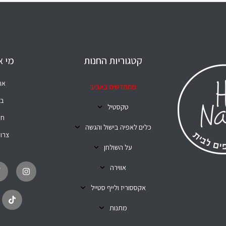
קטגוריות החנות
מי א
או
מתחדשים באביב
בל
טקסטיל
חנ
כלים לאפיה בישול והגשה
צרו
על השולחן
T
I
i
n
אווירה
k
s
t
t
o
a
אקססוריז ולייף סטייל
k
g
r
מתנות
a
m