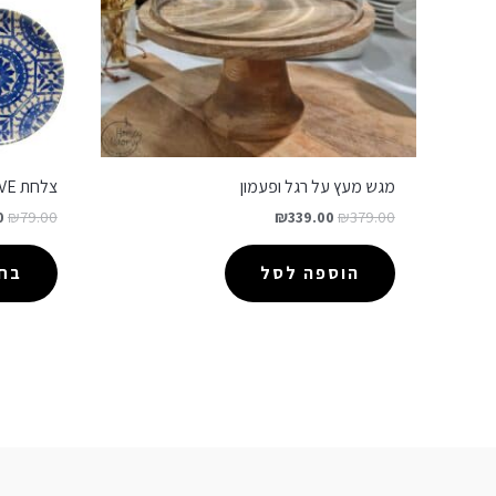
מגש מעץ על רגל ופעמון
צלחת ALGARVE
0
₪
79.00
₪
339.00
₪
379.00
הוספה לסל
בחר