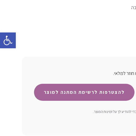
בה
פתח סרגל 
חוזר למלאי.
 להודיע ​​לך על זמינות המוצר.