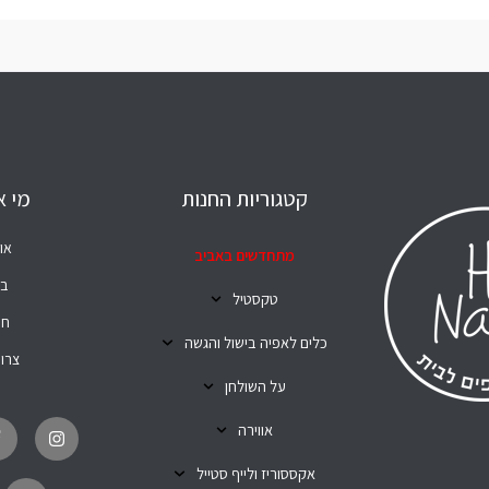
קטגוריות החנות
מי א
או
מתחדשים באביב
בל
טקסטיל
חנ
כלים לאפיה בישול והגשה
צרו
על השולחן
T
I
i
n
אווירה
k
s
t
t
o
a
אקססוריז ולייף סטייל