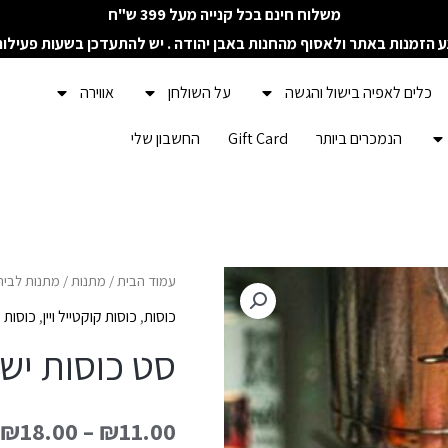
משלוח חינם בכל קנייה מעל 399 ש"ח
ע הזמנות באתר ולאסוף מהחנות באבן יהודה . יש להתעדכן בשעות פעילו
כלים לאפיה בישול והגשה
על השולחן
אווירה
הנמכרים ביותר
Gift Card
החשבון שלי
כמות
עמוד הבית
/
מתנות
/
מתנות לבית
של
כוסות
,
כוסות קוקטייל ויין
,
כוסות 
סט
סט כוסות יש
כוסות
ישרות
₪
18.00
–
₪
11.00