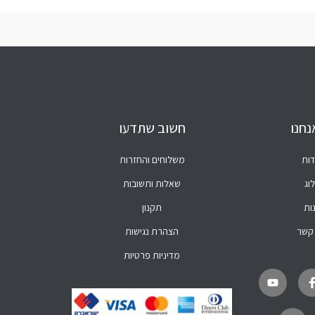
נחנו
חשוב שתדעו
דות
משלוחים והחזרות
וג
שאלות ותשובות
ות
תקנון
 קשר
הצהרת נגישות
מדיניות פרטיות
Y
W
F
o
h
a
u
a
c
t
t
e
u
s
b