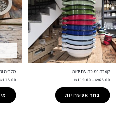
קערה נמוכה עם ידיות
מלחיה ופ
₪
115.00
₪
119.00
–
₪
65.00
בחר אפשרויות
מיד