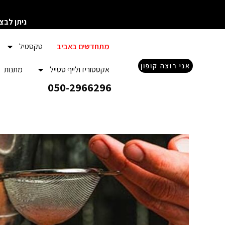
ילוג
תוכן
ניתן לבצ
מתחדשים באביב
טקסטיל
אני רוצה קופון
אקססוריז ולייף סטייל
מתנות
050-2966296