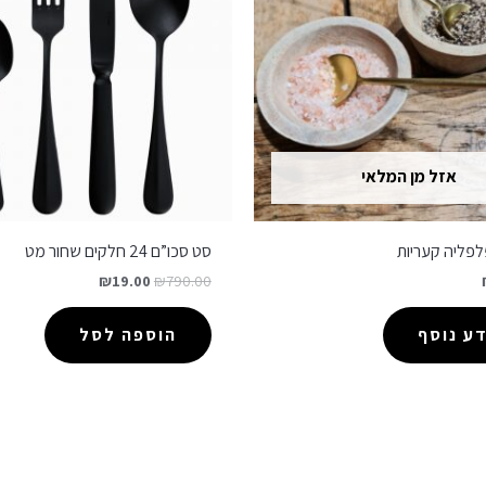
אזל מן המלאי
לפליה קעריות
סט סכו”ם 24 חלקים שחור מט
₪
19.00
₪
790.00
ע נוסף
הוספה לסל