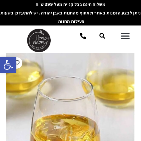
ילוג
משלוח חינם בכל קנייה מעל 399 ש"ח
תוכן
ניתן לבצע הזמנות באתר ולאסוף מהחנות באבן יהודה . יש להתעדכן בשעות
פעילות החנות
תפריט
חיפוש
פתח סרגל 
כמות
של
סט
כוסות
קינג