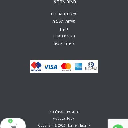
חשוב שתדעו
p
k
a
-
m
f
משלוחים והחזרות
שאלות ותשובות
תקנון
הצהרת נגישות
מדיניות פרטיות
מיתוג: ענת סמולרצ׳יק
website : looki
0
עגל
קני
Copyright © 2026 Homey Naomy