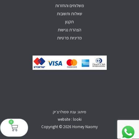
f
משלוחים והחזרות
שאלות ותשובות
תקנון
הצהרת נגישות
מדיניות פרטיות
מיתוג: ענת סמולרצ׳יק
website : looki
0
עגל
קני
Copyright © 2026 Homey Naomy