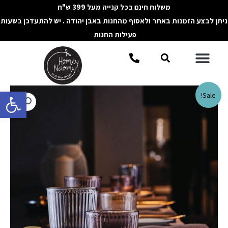
ילוג
משלוח חינם בכל קנייה מעל 399 ש"ח
תוכן
ניתן לבצע הזמנות באתר ולאסוף מהחנות באבן יהודה . יש להתעדכן בשעות
פעילות החנות
תפריט
חיפוש
פתח סרגל 
כמות
Sale!
של
סט
כוסות
פסים