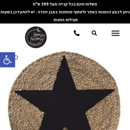
ילוג
משלוח חינם בכל קנייה מעל 399 ש"ח
תוכן
ניתן לבצע הזמנות באתר ולאסוף מהחנות באבן יהודה . יש להתעדכן בשעות
פעילות החנות
תפריט
חיפוש
פתח סרגל 
כמות
של
פלייסמט
חבל
טבעי
כוכב