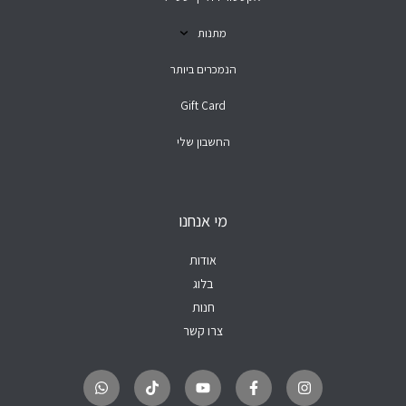
מתנות
הנמכרים ביותר
Gift Card
החשבון שלי
מי אנחנו
אודות
בלוג
חנות
צרו קשר
W
T
Y
F
I
h
i
o
a
n
a
k
u
c
s