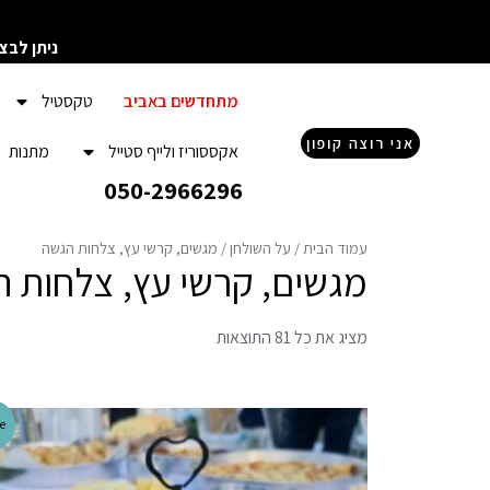
ילוג
תוכן
ניתן לבצ
מתחדשים באביב
טקסטיל
אני רוצה קופון
אקססוריז ולייף סטייל
מתנות
050-2966296
עמוד הבית
/
על השולחן
/ מגשים, קרשי עץ, צלחות הגשה
מגשים, קרשי עץ, צלחות 
מציג את כל 81 התוצאות
e!