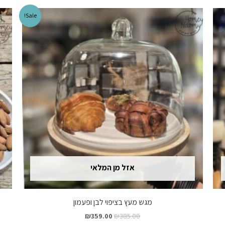
Sale!
אזל מן המלאי
מגש מעץ בציפוי לבן ופעמון
₪
359.00
₪
385.00