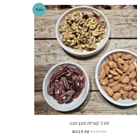
Sale!
סט 3 קעריות מעץ מנגו
₪
119.00
₪
149.00